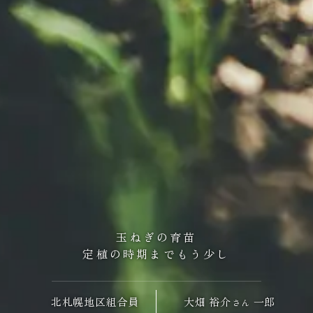
玉ねぎの育苗
定植の時期までもう少し
北札幌
地区組合員
大畑 裕介
一郎
さん