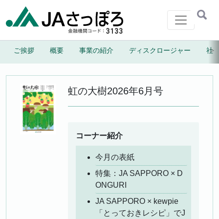
メインナビゲーション
＞
ご挨拶
概要
事業の紹介
ディスクロージャー
社
虹のしずく
札幌協同振興株式会社
虹の大樹
2026年6月号
コーナー紹介
今月の表紙
特集：JA SAPPORO × D
ONGURI
JA SAPPORO × kewpie
「とっておきレシピ」でJ