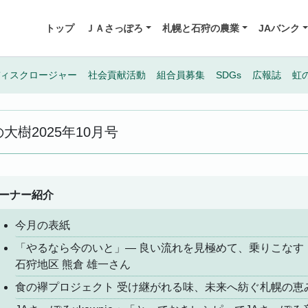
トップ
ＪＡさっぽろ
札幌と石狩の農業
JAバンク
ィスクロージャー
社会貢献活動
組合員募集
SDGs
広報誌
虹
の大樹
2025年10月号
ーナー紹介
今月の表紙
「やるなら今のいと」― 良い流れを見極めて、乗りこなす
石狩地区 熊倉 雄一さん
食の襷プロジェクト 受け継がれる味、未来へ紡ぐ札幌の恵