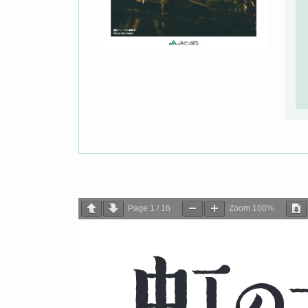
Page
1
/
16
Zoom
100%