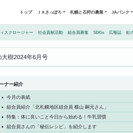
トップ
ＪＡさっぽろ
札幌と石狩の農業
JAバンク
ィスクロージャー
社会貢献活動
組合員募集
SDGs
広報誌
虹
の大樹
2024年6月号
ーナー紹介
今月の表紙
組合員紹介「北札幌地区組合員 横山 嗣元さん」
特集：体に良いこと今日から始める！牛乳習慣
組合員さんの「秘伝レシピ」を紹介します