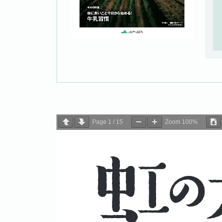
Page
1
/
15
Zoom
100%