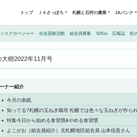
トップ
ＪＡさっぽろ
札幌と石狩の農業
JAバンク
ィスクロージャー
社会貢献活動
組合員募集
SDGs
広報誌
虹
の大樹
2022年11月号
ーナー紹介
今月の表紙
知ってる?札幌の玉ねぎ栽培 札幌では色々な玉ねぎが作ら
特集今日から始める食習慣&やめる食習慣
よこがお［組合員紹介］北札幌地区組合員 山本信吾さん