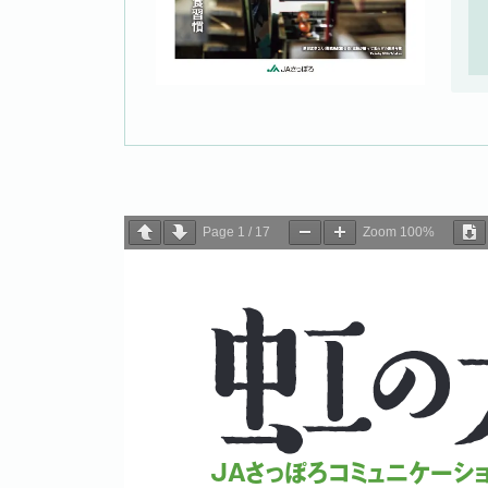
Page
1
/
17
Zoom
100%