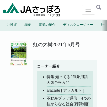
メインナビゲーション
＞
ご挨拶
概要
事業の紹介
ディスクロージャー
社
虹のしずく
札幌協同振興株式会社
虹の大樹
2021年5月号
コーナー紹介
特集 知ってる?気象用語
天気予報入門
alacarte [ アラカルト ]
不動産プラザ通信 4つの
柱からなる社会保障制度