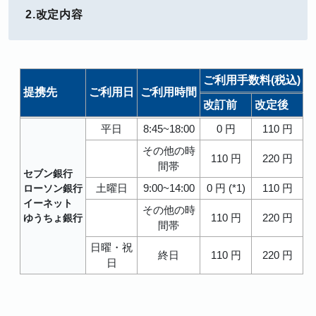
2.改定内容
ご利用手数料(税込)
提携先
ご利用日
ご利用時間
改訂前
改定後
平日
8:45~18:00
0 円
110 円
その他の時
110 円
220 円
間帯
セブン銀行
土曜日
9:00~14:00
0 円 (*1)
110 円
ローソン銀行
イーネット
その他の時
110 円
220 円
ゆうちょ銀行
間帯
日曜・祝
終日
110 円
220 円
日