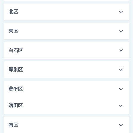
本店営業部
011-621-1310
北区
札幌市中央区北10条西24丁目1番10号
篠路支店
011-771-2111
東区
中央支店
011-251-2077
札幌市北区篠路3条10丁目1番1号
北札幌支店
札幌市中央区北4条西1丁目1番地 共済ビル1階
011-781-4121
白石区
新琴似支店
011-726-0111
札幌市東区北13条東16丁目2番1号
白石支店
札幌市北区新琴似8条1丁目1番36号
011-861-0333
厚別区
札幌市白石区平和通2丁目北4番26号
厚別支店
011-891-2115
豊平区
札幌市厚別区厚別中央5条3丁目1番20号
平岸支店
清田区
011-831-1156
札幌市豊平区平岸2条9丁目2番15号
清田支店
011-881-2855
南区