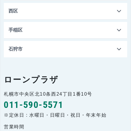
札幌市清田区真栄1条1丁目1番17号
南支店
011-591-4111
西区
札幌市南区石山2条9丁目7番88号
琴似支店
011-611-4261
手稲区
札幌市西区八軒1条東1丁目5番11号
手稲支店
011-681-3101
石狩市
西町支店
011-661-3485
札幌市手稲区前田1条10丁目3番20号
石狩花畔支店
札幌市西区西町北6丁目1番10号
0133-64-2205
石狩市花畔1条1丁目2番地1
ローンプラザ
石狩八幡支店
札幌市中央区北10条西24丁目1番10号
0133-66-3321
011-590-5571
石狩市八幡2丁目332番地11
※定休日 : 水曜日・日曜日・祝日・年末年始
営業時間