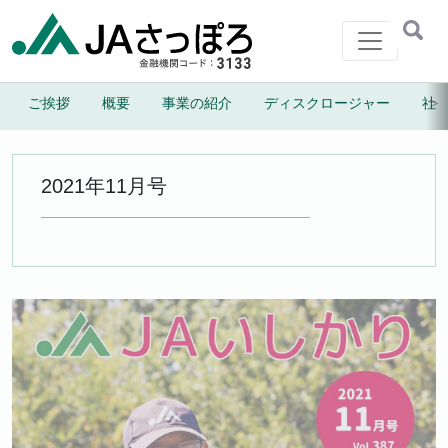
メインナビゲーション
＞
ご挨拶
概要
事業の紹介
ディスクロージャー
社
虹のしずく
札幌協同振興株式会社
2021年11月号