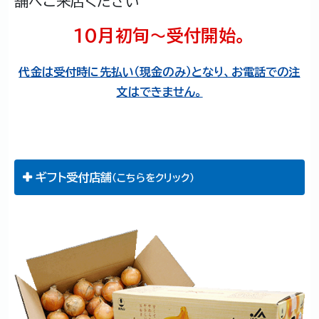
舗へご来店ください
10月初旬～受付開始。
代金は受付時に先払い（現金のみ）となり、お電話での注
文はできません。
ギフト受付店舗
（こちらをクリック）
本店 営業部
札幌市中央区北10条西24丁目1番10号