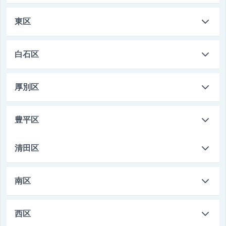
はい
篠路支店
東区
011-621-1310
いいえ
札幌市中央区北10条西24丁目1番10号
北札幌支店
白石区
011-771-2111
札幌市北区篠路3条10丁目1番1号
中央支店
白石支店
厚別区
011-781-4121
札幌市東区北13条東16丁目2番1号
新琴似支店
厚別支店
豊平区
011-251-2077
011-861-0333
札幌市中央区北4条西1丁目1番地 共済ビル1階
札幌市白石区平和通2丁目北4番26号
清田区
平岸支店
011-726-0111
011-891-2115
札幌市北区新琴似8条1丁目1番36号
札幌市厚別区厚別中央5条3丁目1番20号
清田支店
南区
011-831-1156
第１条 個人情報の収集・保有・利用
札幌市豊平区平岸2条9丁目2番15号
南支店
西区
011-881-2855