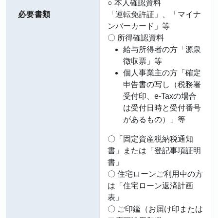
○ 本人確認資料
必要書類
「運転免許証」、「マイナ
ンバーカード」等
〇 所得確認資料
給与所得者の方「源泉
徴収票」等
個人事業主の方「確定
申告書の写し（税務署
受付印、e-Taxの場合
は受付日時と受付番号
があるもの）」等
〇「固定資産税納税通知
書」または「登記事項証明
書」
〇 住宅ローンご利用中の方
は「住宅ローン返済計画
表」
〇 ご印鑑（お届け印または