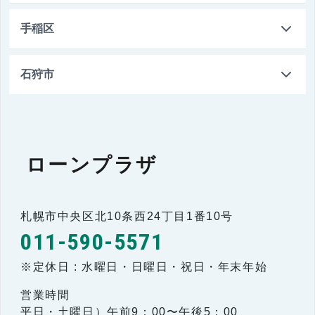
札幌市清田区真栄1条1丁目1番17号
私は、本契約（本申込みを含む。以下同じ）および本契
琴似支店
手稲区
011-591-4111
約以外の契約に係る札幌市農業協同組合（以下「組合」
という）との取引に関連する全ての与信判断ならびに与
札幌市南区石山2条9丁目7番88号
信後の管理（代位弁済後の求償権、裁判・調停等により
手稲支店
石狩市
011-611-4261
確定した権利、完済等により消滅した権利、およびこれ
ら権利に付随したいっさいの権利等に対する管理を含
札幌市西区八軒1条東1丁目5番11号
む）のため、以下の情報（以下これらを総称して「個人
石狩花畔支店
011-681-3101
情報」という）を組合が保護措置を講じたうえで以下の
各条項（以下「本規約」という）により収集・利用する
「個人情報の取り扱いに関する同意
札幌市手稲区前田1条10丁目3番20号
ローンプラザ
ことに同意します。（ただし、担保提供者（連帯債務
西町支店
0133-64-2205
者・連帯保証人を兼ねている場合を除く）には、第２条
条項」に同意いただいたうえで、
は適用されません。）
石狩市花畔1条1丁目2番地1
「同意する」にチェックし、「同意
011-661-3485
①属性情報
札幌市中央区北10条西24丁目1番10号
011-590-5571
して次に進む」ボタンをクリックし
札幌市西区西町北6丁目1番10号
本契約書（申込書を含む。以下同じ）に記載した氏
石狩八幡支店
名、性別、年齢、続柄、生年月日、住所、電話番号、
※定休日 : 水曜日・日曜日・祝日・年末年始
てください。
職業、勤務先、家族構成、住居状況等、私の属性に関
する情報（これらの情報に変更が生じた場合、変更後
営業時間
0133-66-3321
の情報を含む。以下同じ）。
平日・土曜日）午前9：00〜午後5：00