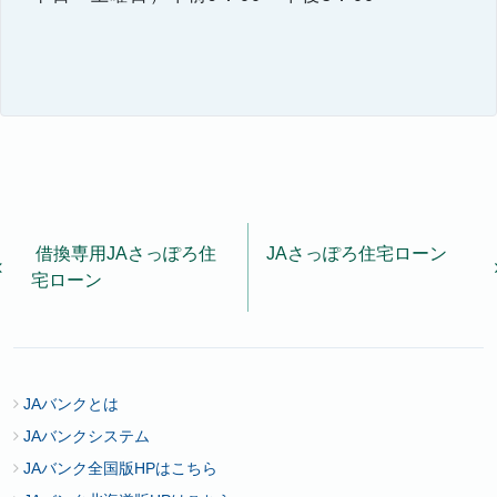
石狩市八幡2丁目332番地11
同意する
②契約情報
契約の種類、申込日、契約日、商品名、契約額、毎月
の支払金額、支払方法、振替口座等、本契約に関する
情報。
③取引情報
本契約に関する支払開始後の利用残高、月々の支払状
投稿ナビゲーション
況等、取引の現状および履歴に関する情報（代位弁済
借換専用JAさっぽろ住
JAさっぽろ住宅ローン
後の求償権、裁判・調停等により確定した権利、完済
宅ローン
等により消滅した権利、およびこれら権利に付随した
いっさいの権利等に関する情報を含む）。
④支払能力判断のための情報
JAバンクとは
私の支払能力を調査するためまたは支払途上における
JAバンクシステム
支払能力を調査するため、私が申告した私の資産、負
債、収入、支出、事業の計画・実績および第９条に掲
JAバンク全国版HPはこちら
げる共同利用する者（組合を含む）との取引状況。