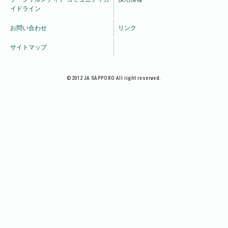
Ｃ、ＪＩＣＣを除く。）をいう。ただし、農業協同組合
イドライン
及び農業協同組合連合会の信用事業に関する命令第１４
条の４等により、返済能力に関する情報については支払
お問い合わせ
リンク
能力・返済能力の調査の目的に限る。以下同じ。）のた
サイトマップ
めに利用することに同意します。 （2）組合がこの申込
みに関して、組合の加盟する個人信用情報機関を利用し
た場合、申込者は、その利用した日および本申込みの内
©2012 JA SAPPORO All right reserved.
容等が同機関に第２条（4）③および⑧の通り一定期間登
録され、同機関の加盟会員によって自己の与信取引上の
判断のために利用されることに同意します。 （3）組合
が加盟する個人信用情報機関は次のうち、全国銀行個人
信用情報センター、ＣＩＣで、その他の個人信用情報機
関は、同機関と提携しています。各機関の加盟資格、会
員名等は各機関のホームページに掲載されております。
なお、個人信用情報機関に登録されている情報の開示
は、各機関で行います（組合ではできません）。また、
本契約期間中に新たに個人信用情報機関に加盟し登録・
利用する場合は、別途書面により通知し、同意を得るも
のとします。
①全国銀行個人信用情報センター